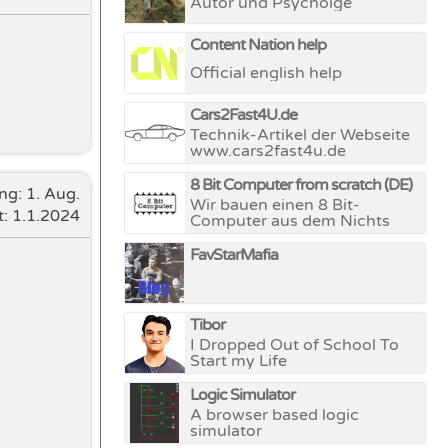
Autor und Psycholge
Content Nation help
Official english help
Cars2Fast4U.de
Technik-Artikel der Webseite
www.cars2fast4u.de
8 Bit Computer from scratch (DE)
ung:
1. Aug.
Wir bauen einen 8 Bit-
t: 1.1.2024
Computer aus dem Nichts
FavStarMafia
Tibor
I Dropped Out of School To
Start my Life
Logic Simulator
A browser based logic
simulator