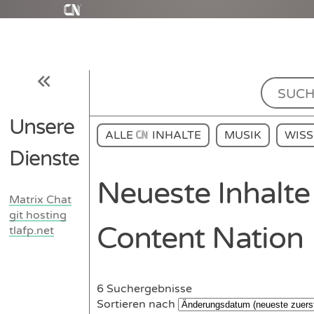
Unsere
ALLE
INHALTE
MUSIK
WIS
Dienste
Neueste Inhalte
Matrix Chat
git hosting
Content Nation
tlafp.net
6
Suchergebnisse
Sortieren nach