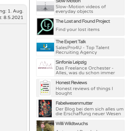
Slow Motion
Slow-Motion videos of
ung:
1. Aug.
everyday objects
t: 8.5.2021
The Lost and Found Project
Find your lost items
The Expert Talk
SalesPro4U - Top Talent
Recruiting Agency
Sinfonia Leipzig
Das Freelance Orchester -
Alles, was du schon immer
über klassische Musik wissen
wolltest, dich aber nie zu
Honest Reviews
fragen wagtest
Honest reviews of things I
instagram.com/sinfonialeipzig
bought
Fabelwesenmutter
Der Blog bei dem sich alles um
die Erschaffung neuer Wesen
und Welten dreht.
Willi Wildtwuchs