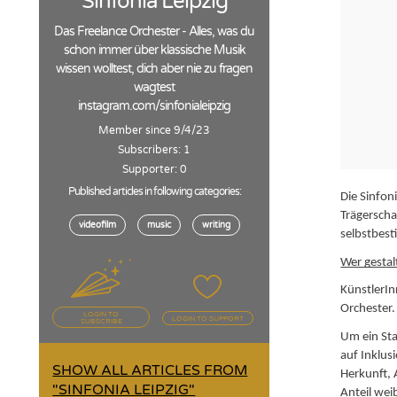
Sinfonia Leipzig
Das Freelance Orchester - Alles, was du
schon immer über klassische Musik
wissen wolltest, dich aber nie zu fragen
wagtest
instagram.com/sinfonialeipzig
Member since 9/4/23
Subscribers: 1
Supporter: 0
Published articles in following categories:
Die Sinfoni
Trägerscha
videofilm
music
writing
selbstbest
Wer gestalt
KünstlerIn
Orchester.
LOGIN TO
LOGIN TO SUPPORT
SUBSCRIBE
Um ein Sta
auf Inklus
SHOW ALL ARTICLES FROM
Herkunft, 
"SINFONIA LEIPZIG"
Anteil wei