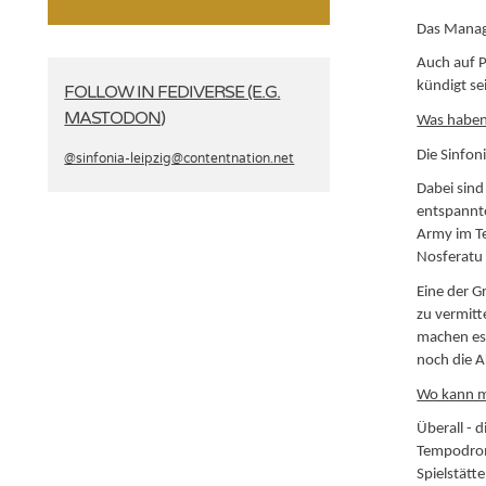
Das Manage
Auch auf P
kündigt s
FOLLOW IN FEDIVERSE (E.G.
MASTODON)
Was haben
Die Sinfon
@sinfonia-leipzig­@contentnation.net
Dabei sind
entspannt
Army im T
Nosferatu 
Eine der G
zu vermit
machen es 
noch die A
Wo kann ma
Überall - 
Tempodrom 
Spielstätte