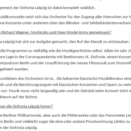
ment der Sinfonia Leipzig ist dabei komplett weiblich.
ublikumsseite setzt sich das Orchester für den Zugang aller Menschen zur 
eine Konzerte unter anderem über den Blinden- und Sehbehindertenverban
 Richard Wagner, Nosferatu und New Model Army gemeinsam?
ia Leipzig hat sich zur Aufgabe gemacht, den Ruf der Klassik zu entstauben:
 die Programme so vielfältig wie die Musikgeschichte selbst. Allein im Jahr
ere Lage in der Coronapandemie mit Beethovens IX. Sinfonie, einem Konze
empodrom Berlin und der Uraufführung der neuen Filmmusik zum Stummfi
gefeiert werden.
rundideen des Orchesters ist es, die bekannte klassische Musikliteratur e
teln und die Berührungsängste mit klassischen Konzerten und Opern zu ne
vor: Musik muss nicht langweilig sein und ein Getränk beim Konzert stört
kteure auf der Bühne.
n die Sinfonia Leipzig hören?
die Berliner Philharmonie, aber auch die Pittlerwerke oder das Panometer Lei
Berlin und vielleicht sogar die eine oder andere Privatwohnung zählen z
n der Sinfonia Leipzig.