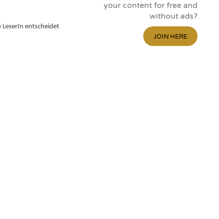
your content for free and
without ads?
e LeserIn entscheidet
JOIN HERE