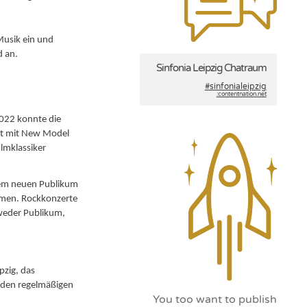
Musik ein und
d an.
Sinfonia Leipzig Chatraum
#sinfonialeipzig
:contentnation.net
 2022 konnte die
rt mit New Model
lmklassiker
inem neuen Publikum
hmen. Rockkonzerte
 weder Publikum,
pzig, das
u den regelmäßigen
You too want to publish