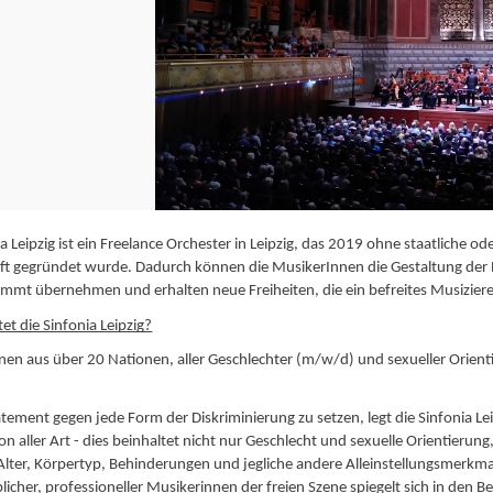
a Leipzig ist ein Freelance Orchester in Leipzig, das 2019 ohne staatliche od
ft gegründet wurde. Dadurch können die MusikerInnen die Gestaltung der 
immt übernehmen und erhalten neue Freiheiten, die ein befreites Musizier
et die Sinfonia Leipzig?
nen aus über 20 Nationen, aller Geschlechter (m/w/d) und sexueller Orien
tement gegen jede Form der Diskriminierung zu setzen, legt die Sinfonia Le
ion aller Art - dies beinhaltet nicht nur Geschlecht und sexuelle Orientierun
Alter, Körpertyp, Behinderungen und jegliche andere Alleinstellungsmerkm
blicher, professioneller Musikerinnen der freien Szene spiegelt sich in den 