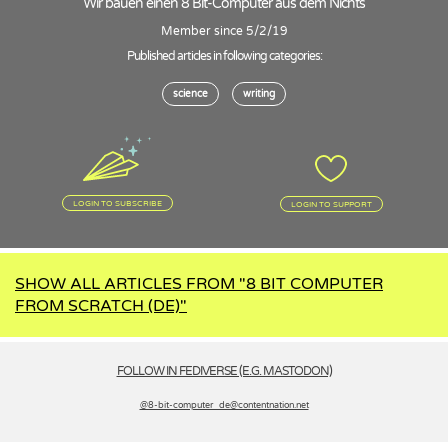
Wir bauen einen 8 Bit-Computer aus dem Nichts
Member since 5/2/19
Published articles in following categories:
science
writing
LOGIN TO SUBSCRIBE
LOGIN TO SUPPORT
SHOW ALL ARTICLES FROM "8 BIT COMPUTER
FROM SCRATCH (DE)"
FOLLOW IN FEDIVERSE (E.G. MASTODON)
@8-bit-computer_de­@contentnation.net