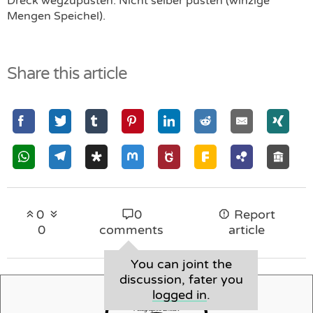
Dreck wegzupusten. Nicht selber pusten (winzige
Mengen Speichel).
Share this article
0
0
Report
0
comments
article
You can joint the
discussion, fater you
logged in
.