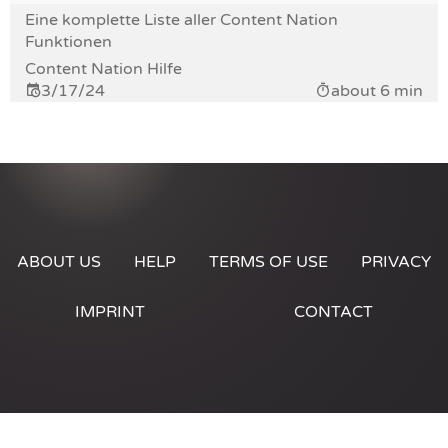
Eine komplette Liste aller Content Nation
Funktionen
Content Nation Hilfe
3/17/24
about 6 min
ABOUT US
HELP
TERMS OF USE
PRIVACY
IMPRINT
CONTACT