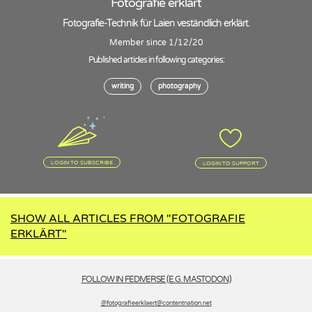
Fotografie erklärt
Fotografie-Technik für Laien veständlich erklärt.
Member since 1/12/20
Published articles in following categories:
writing
photography
LOGIN TO SUBSCRIBE
LOGIN TO SUPPORT
SHOW ALL ARTICLES FROM "FOTOGRAFIE
ERKLÄRT"
FOLLOW IN FEDIVERSE (E.G. MASTODON)
@fotografieerklaert­@contentnation.net