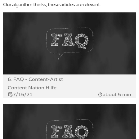
Our algorithm thinks, these articles are relevant:
6. FAQ - Content-Artist
Content Nation Hilfe
7/15/21
about 5 min