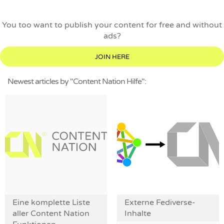
You too want to publish your content for free and without
ads?
JOIN HERE
Newest articles by "Content Nation Hilfe":
Eine komplette Liste
Externe Fediverse-
aller Content Nation
Inhalte