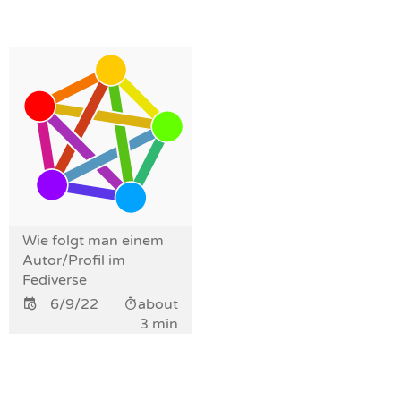
Wie folgt man einem
Autor/Profil im
Fediverse
6/9/22
about
3 min