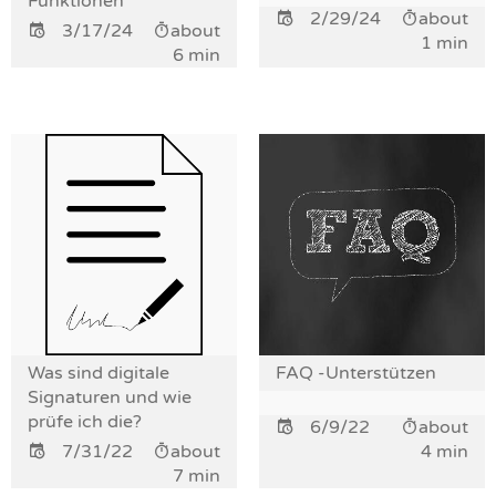
Funktionen
2/29/24
about
3/17/24
about
1 min
6 min
Was sind digitale
FAQ -Unterstützen
Signaturen und wie
prüfe ich die?
6/9/22
about
7/31/22
about
4 min
7 min