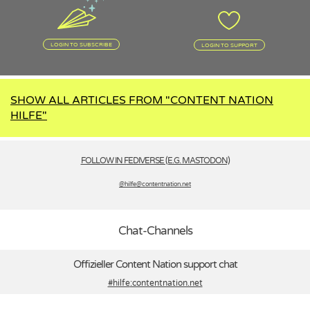
LOGIN TO SUBSCRIBE
LOGIN TO SUPPORT
SHOW ALL ARTICLES FROM "CONTENT NATION
HILFE"
FOLLOW IN FEDIVERSE (E.G. MASTODON)
@hilfe­@contentnation.net
Chat-Channels
Offizieller Content Nation support chat
#hilfe
:contentnation.net