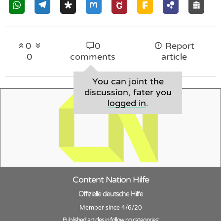
0
0
Report
0
comments
article
You can joint the
discussion, fater you
logged in
.
Content Nation Hilfe
Offizielle deutsche Hilfe
Member since 4/6/20
Published articles in following categories: