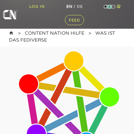
LOG IN
EN
/
DE
A
FEED
CONTENT NATION HILFE
WAS IST
DAS FEDIVERSE