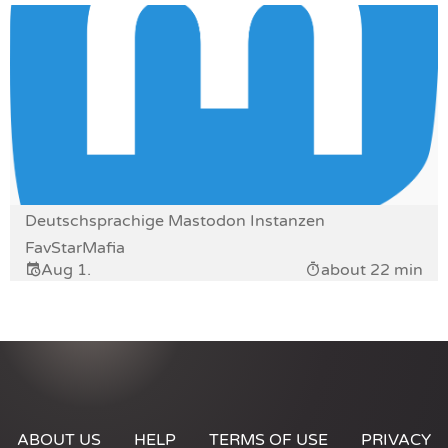
Deutschsprachige Mastodon Instanzen
FavStarMafia
Aug 1.
about 22 min
ABOUT US
HELP
TERMS OF USE
PRIVACY