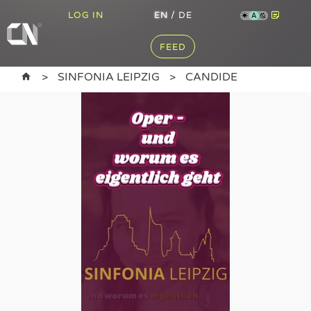
LOG IN
EN
/
DE
A
FEED
SINFONIA LEIPZIG
CANDIDE