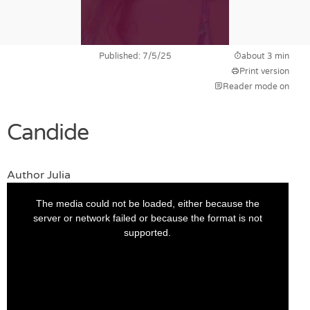
Published: 7/5/25
about 3 min
Print version
Reader mode on
Candide
Author
Julia
This
is
The media could not be loaded, either because the
a
modal
server or network failed or because the format is not
window.
supported.