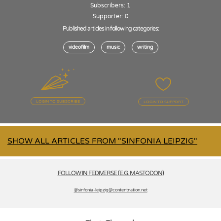
Subscribers: 1
Supporter: 0
Published articles in following categories:
videofilm
music
writing
LOGIN TO SUBSCRIBE
LOGIN TO SUPPORT
SHOW ALL ARTICLES FROM "SINFONIA LEIPZIG"
FOLLOW IN FEDIVERSE (E.G. MASTODON)
@sinfonia-leipzig­@contentnation.net