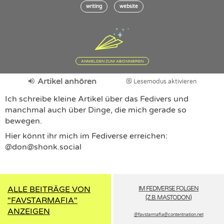
writing
website
ANMELDEN ZUM ABONNIEREN
Artikel anhören
Lesemodus aktivieren
Ich schreibe kleine Artikel über das Fedivers und
manchmal auch über Dinge, die mich gerade so
bewegen.
Hier könnt ihr mich im Fediverse erreichen:
@don@shonk.social
ALLE BEITRÄGE VON
IM FEDIVERSE FOLGEN
(Z.B. MASTODON)
"FAVSTARMAFIA"
ANZEIGEN
@favstarmafia­@contentnation.net