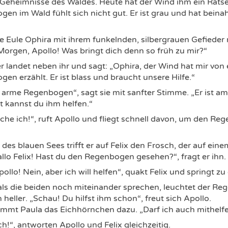
 Geheimnisse des Waldes. Heute hat der Wind ihm ein Rätsel
en im Wald fühlt sich nicht gut. Er ist grau und hat beina
e Eule Ophira mit ihrem funkelnden, silbergrauen Gefieder r
orgen, Apollo! Was bringt dich denn so früh zu mir?“
r landet neben ihr und sagt: „Ophira, der Wind hat mir vo
en erzählt. Er ist blass und braucht unsere Hilfe.“
 arme Regenbogen“, sagt sie mit sanfter Stimme. „Er ist am
ht kannst du ihm helfen.“
he ich!“, ruft Apollo und fliegt schnell davon, um den Re
des blauen Sees trifft er auf Felix den Frosch, der auf ein
Hallo Felix! Hast du den Regenbogen gesehen?“, fragt er ihn.
pollo! Nein, aber ich will helfen“, quakt Felix und springt z
als die beiden noch miteinander sprechen, leuchtet der Re
 heller. „Schau! Du hilfst ihm schon“, freut sich Apollo.
mt Paula das Eichhörnchen dazu. „Darf ich auch mithelfen?
ch!“, antworten Apollo und Felix gleichzeitig.