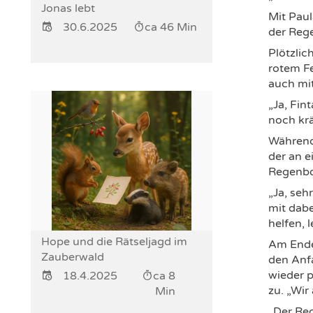
Jonas lebt
Mit Paul
30.6.2025
ca 46 Min
der Rege
Plötzlic
rotem Fe
auch mi
„Ja, Fin
noch krä
Während 
der an 
Regenbog
„Ja, seh
mit dabe
helfen, 
Hope und die Rätseljagd im
Am Ende 
Zauberwald
den Anf
wieder p
18.4.2025
ca 8
zu. „Wir
Min
„Der Reg