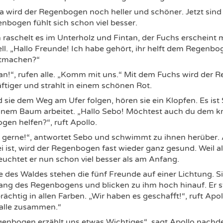
a wird der Regenbogen noch heller und schöner. Jetzt sind s
nbogen fühlt sich schon viel besser.
h raschelt es im Unterholz und Fintan, der Fuchs erscheint 
ll. „Hallo Freunde! Ich habe gehört, ihr helft dem Regenbog
tmachen?“
tan!“, rufen alle. „Komm mit uns.“ Mit dem Fuchs wird der
ftiger und strahlt in einem schönen Rot.
sie dem Weg am Ufer folgen, hören sie ein Klopfen. Es ist 
einem Baum arbeitet. „Hallo Sebo! Möchtest auch du dem k
en helfen?“, ruft Apollo.
r gerne!“, antwortet Sebo und schwimmt zu ihnen herüber.
i ist, wird der Regenbogen fast wieder ganz gesund. Weil al
leuchtet er nun schon viel besser als am Anfang.
des Waldes stehen die fünf Freunde auf einer Lichtung. S
ang des Regenbogens und blicken zu ihm hoch hinauf. Er s
rächtig in allen Farben. „Wir haben es geschafft!“, ruft Ap
 alle zusammen.“
enbogen erzählt uns etwas Wichtiges“, sagt Apollo nachden