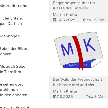
Regenbogenzauber für
ie zu dritt und
Klasse drei und vier
Martin Krefta
mit leuchtend
14.3.2025
ca 15 Min
en. Darf ich
 Regenbogen
Sebo, der Biber,
ranken
 Als auch Sebo
le Tiere ihm
Der Wald der Freundschaft
ie sehen dort
für Klasse drei und vier
trahlt nun
Martin Krefta
ollo den anderen
7.3.2025
ca 8 Min
klich. „Er zeigt