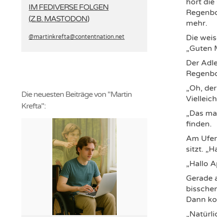
hört die
IM FEDIVERSE FOLGEN
Regenbog
(Z.B. MASTODON)
mehr.
Die weis
@martinkrefta­@contentnation.net
„Guten M
Der Adle
Regenbog
„Oh, der
Die neuesten Beiträge von "Martin
Vielleic
Krefta":
„Das mac
finden.
Am Ufer 
sitzt. „
„Hallo A
Gerade 
bisschen
Dann kom
„Natürli