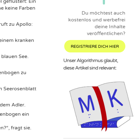
 geflüstert: Ein
he keine Farben
Du möchtest auch
kostenlos und werbefrei
uft zu Apollo:
deine Inhalte
veröffentlichen?
n einem kranken
REGISTRIERE DICH HIER
 blauen See.
Unser Algorithmus glaubt,
diese Artikel sind relevant:
genbogen zu
em Seerosenblatt
u dem Adler.
genbogen ein
“, fragt sie.