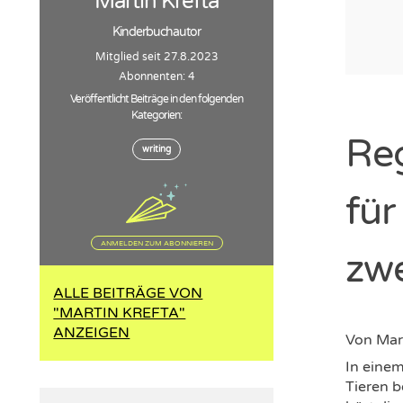
Martin Krefta
Kinderbuchautor
Mitglied seit 27.8.2023
Abonnenten: 4
Veröffentlicht Beiträge in den folgenden
Kategorien:
Re
writing
für
ANMELDEN ZUM ABONNIEREN
zw
ALLE BEITRÄGE VON
"MARTIN KREFTA"
ANZEIGEN
Von
Mar
In eine
Tieren b