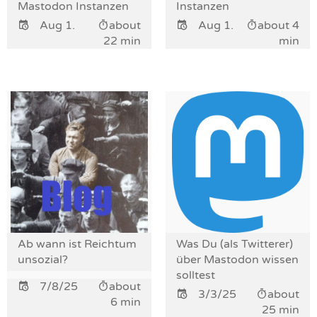
Mastodon Instanzen
Instanzen
Aug 1.
about
Aug 1.
about 4
22 min
min
Ab wann ist Reichtum
Was Du (als Twitterer)
unsozial?
über Mastodon wissen
solltest
7/8/25
about
3/3/25
about
6 min
25 min