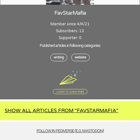
FavStarMafia
Member since 4/4/21
Subscribers: 13
Supporter: 0
Published articles in following categories:
writing
website
LOGIN TO SUBSCRIBE
SHOW ALL ARTICLES FROM "FAVSTARMAFIA"
FOLLOW IN FEDIVERSE (E.G. MASTODON)