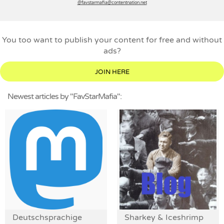
@favstarmafia­@contentnation.net
You too want to publish your content for free and without
ads?
JOIN HERE
Newest articles by "FavStarMafia":
Deutschsprachige
Sharkey & Iceshrimp