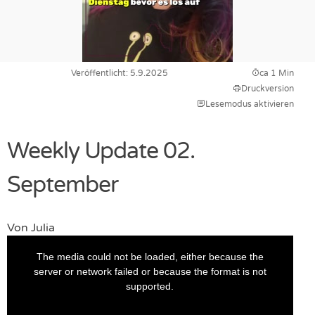
Veröffentlicht: 5.9.2025
ca 1 Min
Druckversion
Lesemodus aktivieren
Weekly Update 02.
September
Von
Julia
This
is
The media could not be loaded, either because the
a
modal
server or network failed or because the format is not
window.
supported.