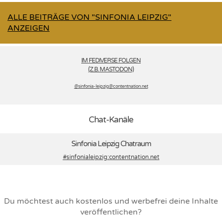
ALLE BEITRÄGE VON "SINFONIA LEIPZIG"
ANZEIGEN
IM FEDIVERSE FOLGEN
(Z.B. MASTODON)
@sinfonia-leipzig­@contentnation.net
Chat-Kanäle
Sinfonia Leipzig Chatraum
#sinfonialeipzig
:contentnation.net
Du möchtest auch kostenlos und werbefrei deine Inhalte
veröffentlichen?