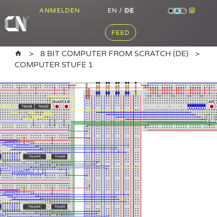
ANMELDEN
EN
/
DE
A
FEED
8 BIT COMPUTER FROM SCRATCH (DE)
COMPUTER STUFE 1