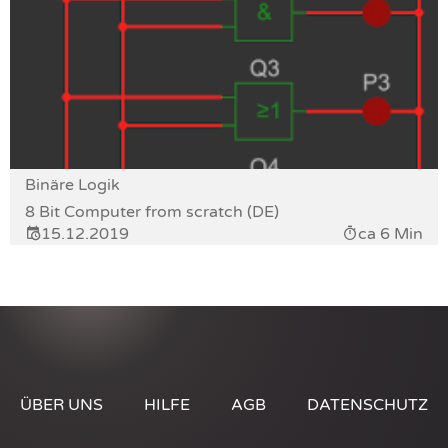
Binäre Logik
8 Bit Computer from scratch (DE)
15.12.2019
ca 6 Min
ÜBER UNS
HILFE
AGB
DATENSCHUTZ