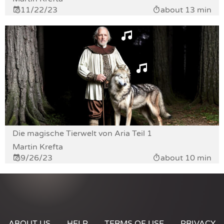
11/22/23
about 13 min
Die magische Tierwelt von Aria Teil 1
Martin Krefta
9/26/23
about 10 min
ABOUT US
HELP
TERMS OF USE
PRIVACY