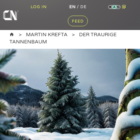
LOG IN
EN
/
DE
A
FEED
MARTIN KREFTA
DER TRAURIGE
TANNENBAUM