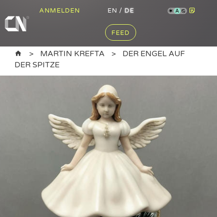
ANMELDEN
EN
/
DE
A
FEED
MARTIN KREFTA
DER ENGEL AUF
DER SPITZE