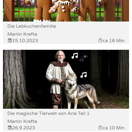
Die Lebkuchenfamilie
Martin Krefta
15.10.2023
ca 16 Min
Die magische Tierwelt von Aria Teil 1
Martin Krefta
26.9.2023
ca 10 Min