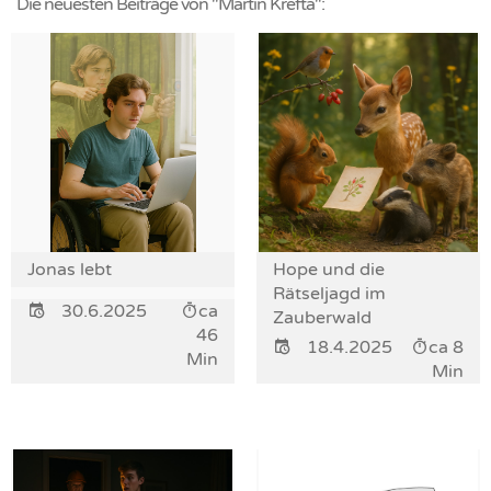
Die neuesten Beiträge von "Martin Krefta":
Jonas lebt
Hope und die
Rätseljagd im
30.6.2025
ca
Zauberwald
46
18.4.2025
ca 8
Min
Min